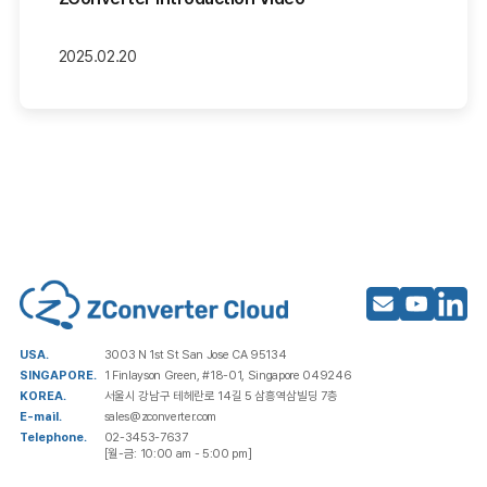
2025.02.20
USA.
3003 N 1st St San Jose CA 95134
SINGAPORE.
1 Finlayson Green, #18-01, Singapore 049246
KOREA.
서울시 강남구 테헤란로 14길 5 삼흥역삼빌딩 7층
E-mail.
sales@zconverter.com
Telephone.
02-3453-7637
[월-금: 10:00 am - 5:00 pm]